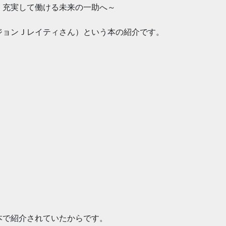
、充実して働ける未来
の一助へ～
ジョンＪレイティさん
）という本の紹介です。
本で紹介されていたか
らです。