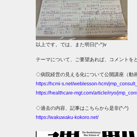
以上です。では、また明日(^-^)v
テーマについて、ご要望あれば、コメントを
◇病院経営の見える化について公開講座（動
https://hcmi-s.net/weblesson-h
cm/jmp_consult
https://healthcare-mgt.com/art
icle/iryo/jmp_con
◇過去の内容、記事はこちらから是非(^-^)
https://wakuwaku-kokoro.net/