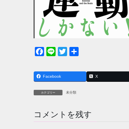
F
Li
T
共
a
n
wi
有
c
e
tt
Facebook
e
er
X
b
未分類
カテゴリー
o
o
コメントを残す
k