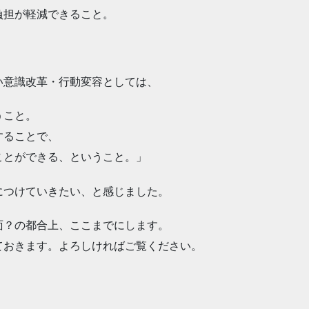
負担が軽減できること
。
い意識改革・行動変容
としては、
うこと。
することで、
ことができる、という
こと。」
につけていきたい、と
感じました。
面？の都合上、ここま
でにします。
ておきます。よろしけ
ればご覧ください。