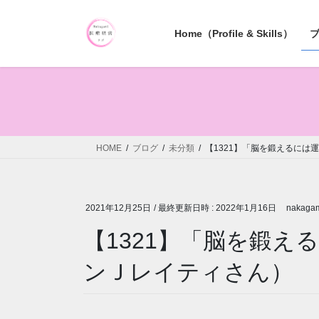
コ
ナ
ン
ビ
Home（Profile & Skills）
テ
ゲ
ン
ー
ツ
シ
へ
ョ
ス
ン
キ
に
ッ
移
HOME
ブログ
未分類
【1321】「脳を鍛えるには
プ
動
2021年12月25日
/ 最終更新日時 :
2022年1月16日
nakagam
【1321】「脳を鍛
ンＪレイティさん）