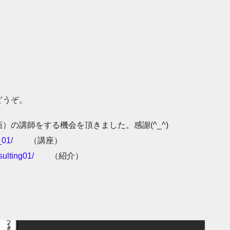
どうぞ。
画）の講師をする機会
を頂きました。感謝(^_^)
_01/
（講座）
sulting01/
（紹介）