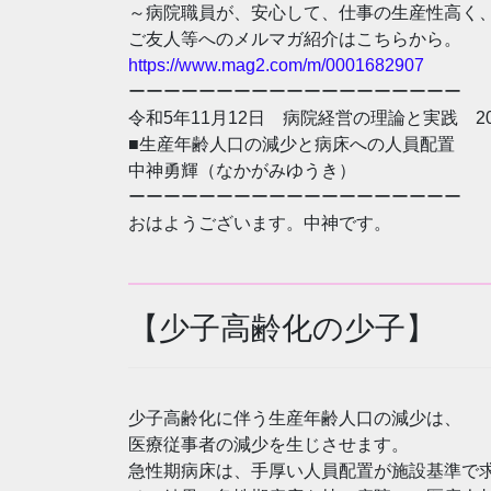
～病院職員が、安心して、仕事の生産性高く
ご友人等へのメルマガ紹介はこちらから。
https://www.mag2.com/m/0001682907
ーーーーーーーーーーーーーーーーーーー
令和5年11月12日 病院経営の理論と実践 20
■生産年齢人口の減少と病床への人員配置
中神勇輝（なかがみゆうき）
ーーーーーーーーーーーーーーーーーーー
おはようございます。中神です。
【少子高齢化の少子】
少子高齢化に伴う生産年齢人口の減少は、
医療従事者の減少を生じさせます。
急性期病床は、手厚い人員配置が施設基準で