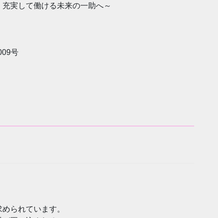
、充実して働ける未来の一助へ～
09号
求められています。