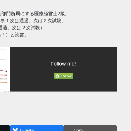
画部門所属にする医療経営士2級。
。無事１次は通過、次は２次試験。
事通過。次は２次試験）
高！）と読書。
Follow me!
Bluesky
Copy