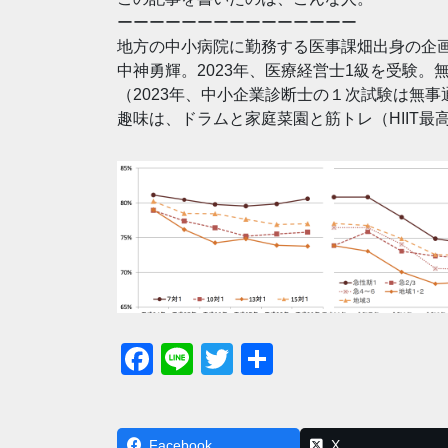
ーーーーーーーーーーーーーーー
地方の中小病院に勤務する医事課畑出身の企
中神勇輝。2023年、医療経営士1級を受験
（2023年、中小企業診断士の１次試験は無
趣味は、ドラムと家庭菜園と筋トレ（HIIT最
F
Li
T
共
a
n
wi
有
c
e
tt
Facebook
X