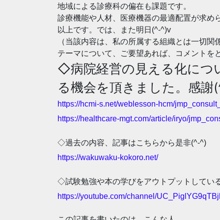
地域による診療科の偏在も課題です。
診療機能や人材、医療機器の最適配置が求め
以上です。では、また明日(^-^)v
（当該内容は、私の所属する組織とは一切関
テーマについて、ご要望あれば、コメントを
◇病院経営の見える化につ
る機会を頂きました。感謝(^_
https://hcmi-s.net/weblesson-hcm/jmp_consult
https://healthcare-mgt.com/article/iryo/jmp_con
◇過去の内容、記事はこちらから是非(^-^)
https://wakuwaku-kokoro.net/
◇試験勉強や本の学びをアウトプットしているYo
https://youtube.com/channel/UC_PiglYG9qTBj
この記事を書いたのは、こんな人。