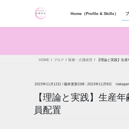
コ
ナ
ン
ビ
Home（Profile & Skills）
テ
ゲ
ン
ー
ツ
シ
へ
ョ
ス
ン
キ
に
ッ
移
HOME
ブログ
医療・介護経営
【理論と実践】生産
プ
動
2023年11月12日
/ 最終更新日時 :
2023年11月9日
nakagam
【理論と実践】生産年
員配置