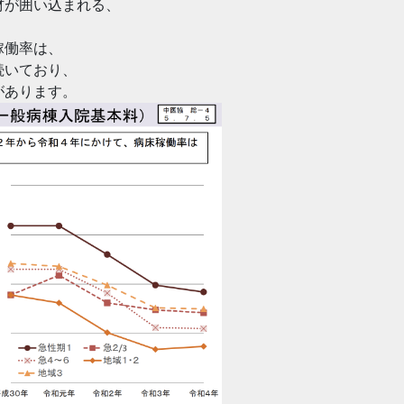
材が囲い込まれる、
稼働率は、
続いており、
があります。