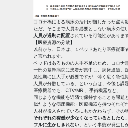
コロナ禍による病床の活用が難しかった点も
ただ、そこまで人員を必要としない病床の使
人員が過剰に配置
されている可能性がありま
【医療資源の分散】
以前から、日本は、１ベッドあたり医療従事
と言われます。
ベッドはあるものの人手不足のため、コロナ
一部の基幹病院に患者が集中し、病床逼迫、
急性期には人手が必要ですが、薄く広く急性
人員が分散している、という点は、今後も課
医療機器でも、CTやMRI、手術機器など、
同じような機能を近隣で保持することも課題
似たような病床機能・医療機器を持つそれぞ
人材が投入されているにもかかわらず、その
それぞれの稼働が少なくなっているとしたら
フルに生かしきれない
、という事態が発生し