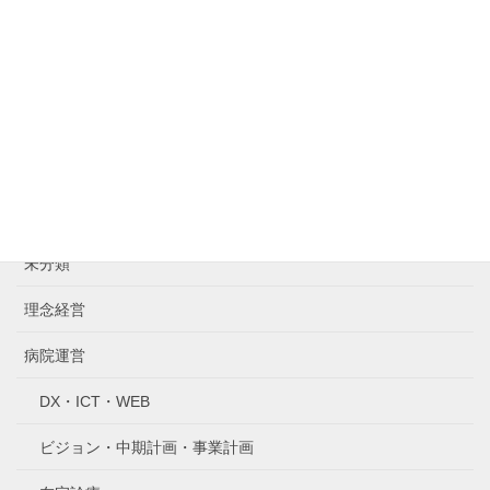
プログラミング
意識改革・メンタル
思考フレームワーク
書籍紹介・学習
編集
未分類
理念経営
病院運営
DX・ICT・WEB
ビジョン・中期計画・事業計画