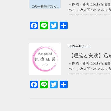
～医療・介護に関わる職員
へ～ ご友人等へのメルマガ紹介はこ
ーーーーーーーーーーーー [
F
Li
T
共
a
n
wi
有
c
e
tt
2024年10月18日
e
er
【理論と実践】迅
b
o
～医療・介護に関わる職員
へ～ ご友人等へのメルマガ紹介はこ
o
ーーーーーーーーーーーー [
k
F
Li
T
共
a
n
wi
有
c
e
tt
e
er