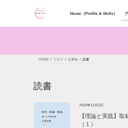
コ
ナ
ン
ビ
Home（Profile & Skills）
テ
ゲ
ン
ー
ツ
シ
へ
ョ
ス
ン
キ
に
ッ
移
HOME
ブログ
仕事術
読書
プ
動
読書
2024年11月2日
【理論と実践】取
（１）