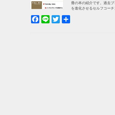
冊の本の紹介です。過去ブ
を進化させるセルフコーチン
F
Li
T
共
a
n
wi
有
c
e
tt
e
er
b
o
o
k