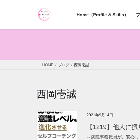
コ
ナ
ン
ビ
Home（Profile & Skills）
テ
ゲ
ン
ー
ツ
シ
へ
ョ
ス
ン
キ
に
ッ
移
HOME
ブログ
西岡壱誠
プ
動
西岡壱誠
2021年9月14日
【1219】他人に
～病院事務職員が、安心し